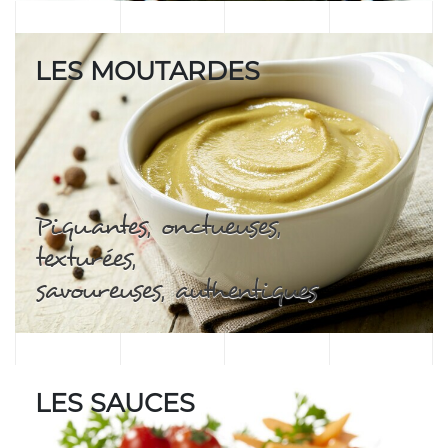
LES MOUTARDES
Piquantes, onctueuses,
texturées,
savoureuses, authentiques
LES SAUCES